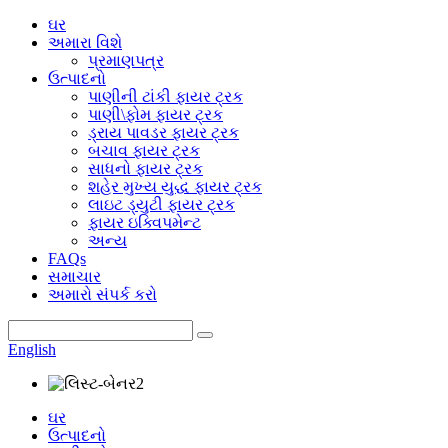
ઘર
અમારા વિશે
પ્રમાણપત્ર
ઉત્પાદનો
પાણીની ટાંકી ફાયર ટ્રક
પાણી\ફોમ ફાયર ટ્રક
ડ્રાય પાવડર ફાયર ટ્રક
બચાવ ફાયર ટ્રક
સાધનો ફાયર ટ્રક
શહેર મુખ્ય યુદ્ધ ફાયર ટ્રક
લાઇટ ડ્યુટી ફાયર ટ્રક
ફાયર ઇક્વિપમેન્ટ
અન્ય
FAQs
સમાચાર
અમારો સંપર્ક કરો
English
ઘર
ઉત્પાદનો