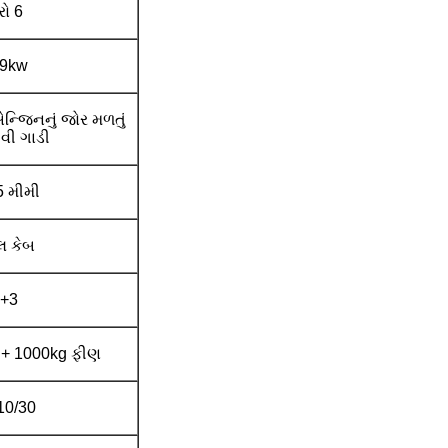
રો 6
9kw
એન્જિનનું જોર મળતું
ેવી ગાડી
 મીમી
 કેબ
+3
 + 1000kg ફીણ
0/30