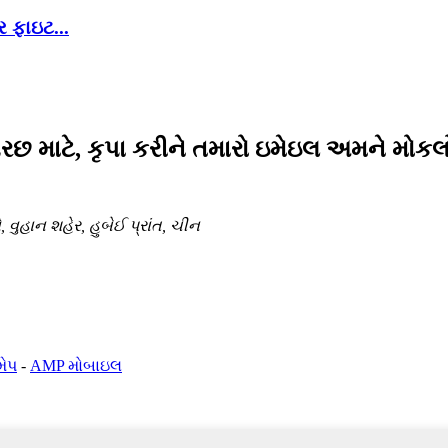
 ફાઇટ...
છ માટે, કૃપા કરીને તમારો ઇમેઇલ અમને મોકલો
વુહાન શહેર, હુબેઈ પ્રાંત, ચીન
મેપ
-
AMP મોબાઇલ