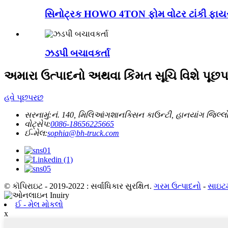
સિનોટ્રક HOWO 4TON ફોમ વોટર ટાંકી ફાયર
ઝડપી બચાવકર્તા
અમારા ઉત્પાદનો અથવા કિંમત સૂચિ વિશે પૂછપર
હવે પૂછપરછ
સરનામું:
નં. 140, મિલિઆંગશાનક્સિન કાઉન્ટી, હાનયાંગ જિલ્લો, 
વોટ્સેપ:
0086-18656225665
ઈ-મેલ:
sophia@bh-truck.com
© કૉપિરાઇટ - 2019-2022 : સર્વાધિકાર સુરક્ષિત.
ગરમ ઉત્પાદનો
-
સાઇટ
ઈ - મેલ મોકલો
x