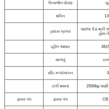
ઉત્સર્જન ધોરણ
યુ
શક્તિ
13
પાછલા પૈડાં થકી 
ડ્રાઇવ પ્રકાર
હોય ત
વ્હીલ આધાર
3815
માળખું
ડબલ
સીટ રૂપરેખાંકન
3
ટાંકી ક્ષમતા
2500kg પાણી
ફાયર પંપ
ફાયર પંપ
CB1