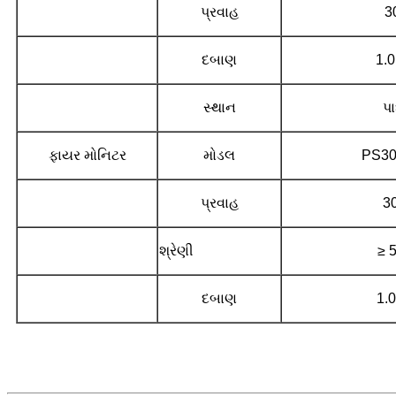
પ્રવાહ
3
દબાણ
1.
સ્થાન
પ
ફાયર મોનિટર
મોડલ
PS3
પ્રવાહ
3
શ્રેણી
≥ 
દબાણ
1.