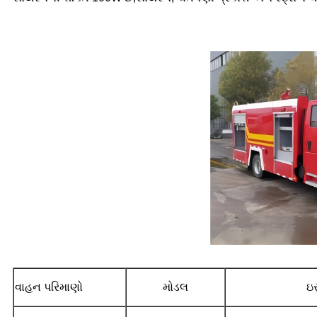
વાહન પરિમાણો
મોડલ
ઇ