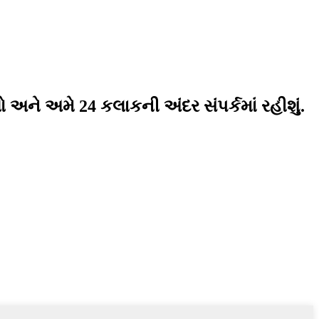
 અને અમે 24 કલાકની અંદર સંપર્કમાં રહીશું.