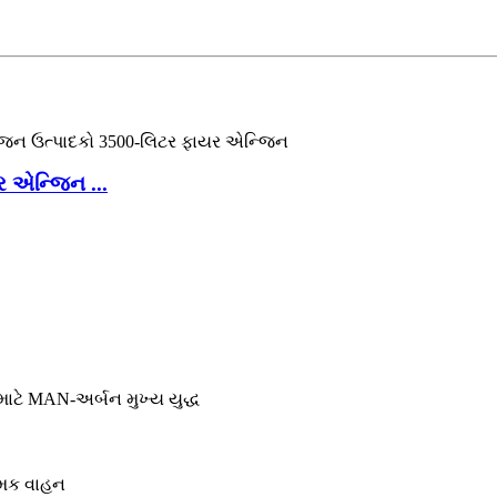
ર એન્જિન ...