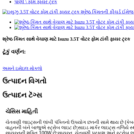
પાણી \ ફોમ ફાયર ટ્રક
શ્રેષ્ઠ કિંમત સાથે વેચાણ માટે Isuzu 3.5T વોટર ફોમ ટાંકી ફાયર ટ્રક
ટૂંકું વર્ણન:
અમને ઇમેઇલ મોકલો
ઉત્પાદન વિગતો
ઉત્પાદન ટૅગ્સ
ચેસિસ માહિતી
ચેતવણી લાઇટ્સની લાંબી પંક્તિનો ઉપયોગ છતની સામે થાય છે (કેબ
વાહનની બંને બાજુએ સ્ટ્રોબ લાઇટ છે;સાઇડ માર્કર લાઇટ્સ તળિયે સ્
સાયરનની શક્તિ 100W છે;સાયરન, ચેતવણી પ્રકાશ અને સ્ટ્રોબ લાઇટના