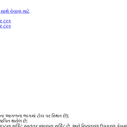
ના આગળના ભાગમાં ટોચ પર સ્થિત છે);
થાપિત થયેલ છે;
 સર્કિટ સ્વતંત્ર વધારાના સર્કિટ છે, અને નિયંત્રણ ઉપકરણ કેબમાં ઇન