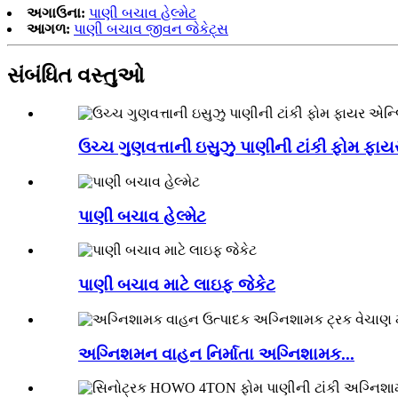
અગાઉના:
પાણી બચાવ હેલ્મેટ
આગળ:
પાણી બચાવ જીવન જેકેટ્સ
સંબંધિત વસ્તુઓ
ઉચ્ચ ગુણવત્તાની ઇસુઝુ પાણીની ટાંકી ફોમ ફાય
પાણી બચાવ હેલ્મેટ
પાણી બચાવ માટે લાઇફ જેકેટ
અગ્નિશમન વાહન નિર્માતા અગ્નિશામક...