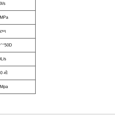
0l/s
0MPa
ાછળ
0～50D
0L/s
50 મી
0Mpa